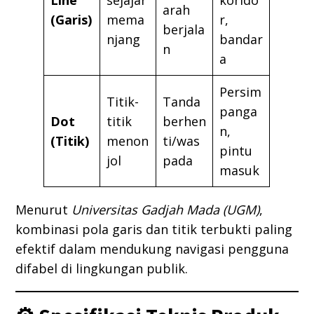
arah
(Garis)
mema
r,
berjala
njang
bandar
n
a
Persim
Titik-
Tanda
panga
Dot
titik
berhen
n,
(Titik)
menon
ti/was
pintu
jol
pada
masuk
Menurut
Universitas Gadjah Mada (UGM)
,
kombinasi pola garis dan titik terbukti paling
efektif dalam mendukung navigasi pengguna
difabel di lingkungan publik.