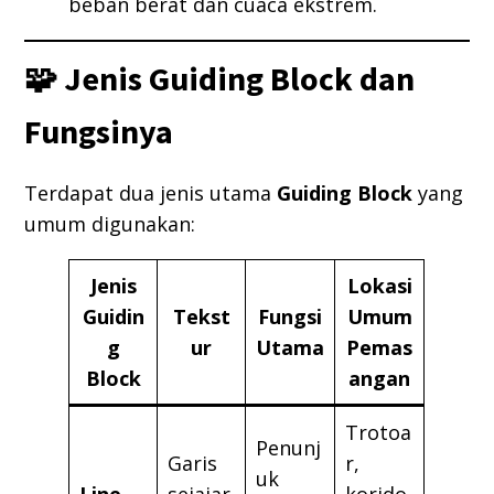
beban berat dan cuaca ekstrem.
🧩 Jenis Guiding Block dan
Fungsinya
Terdapat dua jenis utama
Guiding Block
yang
umum digunakan:
Jenis
Lokasi
Guidin
Tekst
Fungsi
Umum
g
ur
Utama
Pemas
Block
angan
Trotoa
Penunj
Garis
r,
uk
Line
sejajar
korido