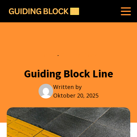
Home
-
Guiding Block
Guiding Block Line
Written by
Oktober 20, 2025